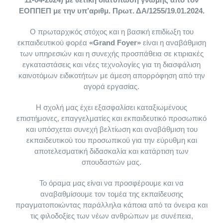
Στέλεχος Θαλασσοθεραπείας / Λουτροθεραπείας – Spa
Τουριστικός Συνοδός
Βιοανάδραση – Βιοσυντονισμός
Ταχύρρυθμα Σεμινάρια (Vegan, Gluten Free)
Βιοσυντονισμός – Βιοανάδραση
Κομμωτική
Τομέας Υγείας και Πρόνοιας
Γνώμες Vegan σπουδαστών
Τομέας Διοίκησης
ΕΟΠΠΕΠ με την υπ’αριθμ. Πρωτ. ΔΑ/1255/19.01.2024.
Ο πρωταρχικός στόχος και η βασική επιδίωξη του
Τεχνικός Κομμωτικής Τέχνης
Συνοδός Βουνού
Φυσικοπαθητική
Μαθήματα Ζαχαροπλαστικής
Φυτοθεραπεία
Ονυχοπλαστική (Μανικιουρ – Πεντικιουρ)
Γραμματέας Νομικών Επαγγελμάτων
Σεμινάρια
εκπαιδευτικού φορέα
«Grand Foyer»
είναι η αναβάθμιση
των υπηρεσιών και η συνεχής προσπάθεια σε κτιριακές
εγκαταστάσεις και νέες τεχνολογίες για τη διασφάλιση
Τεχνικός Αισθητικός Ποδολογίας & Ονυχοπλαστικής
Food & Beverage Management
Φυσικοπαθητική
Vegan Make Up Artist
Σεμινάριο Real Estate Pro
καινοτόμων ειδικοτήτων με άμεση απορρόφηση από την
αγορά εργασίας.
Τεχνικός Αισθητικής Τέχνης και Μακιγιάζ
Τουριστικό Στέλεχος
Σύμβουλος Ψυχικής Υγείας
Σεμινάριο EYELASH LIFT Βλεφαρίδας
SugarPaste Seminar
Η σχολή μας έχει εξασφαλίσει καταξιωμένους
επιστήμονες, επαγγελματίες και εκπαιδευτικό προσωπικό
και υπόσχεται συνεχή βελτίωση και αναβάθμιση του
Συνταγές
Πυθαγόρειος Διατροφή – Health Coach
SPA Management
Τραγουδοποιός – Τραγουδιστής
εκπαιδευτικού του προσωπικού για την εύρυθμη και
αποτελεσματική διδασκαλία και κατάρτιση των
σπουδαστών μας.
Mετεκπαίδευση
Στίχοι και μελωδίες
Το όραμα μας είναι να προσφέρουμε και να
αναβαθμίσουμε τον τομέα της εκπαίδευσης
Βarista Training
πραγματοποιώντας παράλληλα κάποια από τα όνειρα και
τις φιλοδοξίες των νέων ανθρώπων με συνέπεια,