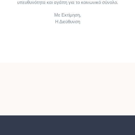
υπευθυνότητα και αγάπη για το κοινωνικό σύνολο.
Sommelier & Bartender Training
Με Εκτίμηση,
Η Διεύθυνση
Στιχουργική