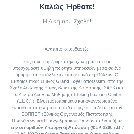
Καλώς Ήρθατε!
Γνώμες σπουδαστών
Τομέας Αθλητισμού και Πολιτισμού
University of Limassol
Καλωσόρισμα στην Vegan Academy
Διά Βίου Μάθησης
Η Δική σου Σχολή!
Gallery
Τομέας Διοίκησης και Οικονομίας
Πιστοποίηση LRN
Εισηγητές Vegan Academy
Cooking Classes in Athens
Admissions
Αγαπητοί σπουδαστές,
Συνταγές
Τομέας Ένδυσης και Υπόδησης
Vegan Τομέας Επισιτισμού
Εισηγητές Δια Βίου Μάθησης
Σας καλωσορίζουμε στην σχολή μας και σας
υποσχόμαστε υψηλή ποιότητα υπηρεσιών μέσα σε ένα
Τομέας Επαγγελμάτων Επικοινωνίας και Μέσων Μαζικής
όμορφο και κατάλληλο εκπαιδευτικό περιβάλλον. O
Vegan Μαγειρική
Εγκαταστάσεις
Vegan Τομέας Ομορφιάς
Τομέας Τουρισμού & Επισιτισμού
Ενημέρωσης
Εκπαιδευτικός Όμιλος
Grand
Foyer
αποτελείται από την
Σχολή Ανώτερης Επαγγελματικής Κατάρτισης (ΣΑΕΚ) και
το Κέντρο Δια Βίου Μάθησης ( Lifelong Learning Center
Vegan Ζαχαροπλαστική
Vegan Nail Art
Μαθήματα Μαγειρικής
Παροχές
Τομέας Ομορφιάς και Aισθητικής
Vegan Τομέας Τουρισμού
Τομέας Ολιστικών Επιστημών
(L.L.C.) ). Είναι πιστοποιημένο και αναγνωρισμένο
εκπαιδευτικό κέντρο από το Υπουργείο Παιδείας και τον
ΕΟΠΠΕΠ (Εθνικός Οργανισμός Πιστοποίησης
Vegan Ταχύρυθμο (Μαγειρική Ζαχαροπλαστική)
Vegan Make Up Artist
Τουριστικό Στέλεχος
Gluten Free Academy
Πανελλήνιος Σύλλογος Βιοσυντονισμού
Χορηγίες – Συνεργασίες
Τομέας Πληροφορικής
Vegan Τομέας Ολιστικών Επιστημών
Τομέας Ομορφιάς
Προσόντων και Επαγγελματικού Προσανατολισμού)
με
την υπ’αριθμόν Υπουργική Απόφαση (ΦΕΚ 2206 τ.Β’ /
11-04-2024) με θετική διατύπωση γνώμης από τον