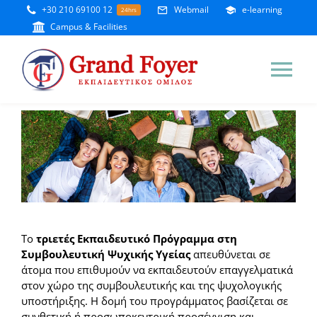
Skip
+30 210 69100 12
Webmail
e-learning
24hrs
to
Campus & Facilities
content
Tog
Nav
Αρχική
Η Σχολή
Καλώς Ήρθατε
Ι.Ε.Κ.
Το
τριετές Εκπαιδευτικό Πρόγραμμα στη
Συμβουλευτική Ψυχικής Υγείας
απευθύνεται σε
Νέα
Tομέας Γαστρονομίας
Πανεπιστήμια
άτομα που επιθυμούν να εκπαιδευτούν επαγγελματικά
στον χώρο της συμβουλευτικής και της ψυχολογικής
υποστήριξης. Η δομή του προγράμματος βασίζεται σε
Σεμινάρια 2025 – 2026
Tομέας Τουριστικών
Παν/μιο Νεάπολις Πάφος
Vegan Academy
συνθετική ή προσωποκεντρική προσέγγιση και