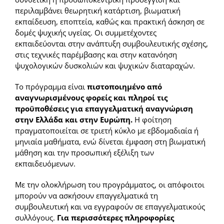
περιλαμβάνει θεωρητική κατάρτιση, βιωματική
εκπαίδευση, εποπτεία, καθώς και πρακτική άσκηση σε
Γνώμες σπουδαστών
Τομέας Αθλητισμού και Πολιτισμού
University of Limassol
Καλωσόρισμα στην Vegan Academy
Διά Βίου Μάθησης
δομές ψυχικής υγείας. Οι συμμετέχοντες
εκπαιδεύονται στην ανάπτυξη συμβουλευτικής σχέσης,
στις τεχνικές παρέμβασης και στην κατανόηση
Gallery
Τομέας Διοίκησης και Οικονομίας
Πιστοποίηση LRN
Εισηγητές Vegan Academy
Cooking Classes in Athens
Admissions
ψυχολογικών δυσκολιών και ψυχικών διαταραχών.
Το πρόγραμμα είναι
πιστοποιημένο από
Συνταγές
Τομέας Ένδυσης και Υπόδησης
Vegan Τομέας Επισιτισμού
Εισηγητές Δια Βίου Μάθησης
αναγνωρισμένους φορείς και πληροί τις
προϋποθέσεις για επαγγελματική αναγνώριση
στην Ελλάδα και στην Ευρώπη.
Η φοίτηση
Τομέας Επαγγελμάτων Επικοινωνίας και Μέσων Μαζικής
Vegan Μαγειρική
Εγκαταστάσεις
Vegan Τομέας Ομορφιάς
Τομέας Τουρισμού & Επισιτισμού
πραγματοποιείται σε τριετή κύκλο με εβδομαδιαία ή
Ενημέρωσης
μηνιαία μαθήματα, ενώ δίνεται έμφαση στη βιωματική
μάθηση και την προσωπική εξέλιξη των
Vegan Ζαχαροπλαστική
Vegan Nail Art
Μαθήματα Μαγειρικής
Παροχές
Τομέας Ομορφιάς και Aισθητικής
Vegan Τομέας Τουρισμού
Τομέας Ολιστικών Επιστημών
εκπαιδευόμενων.
Με την ολοκλήρωση του προγράμματος, οι απόφοιτοι
Vegan Ταχύρυθμο (Μαγειρική Ζαχαροπλαστική)
Vegan Make Up Artist
Τουριστικό Στέλεχος
Gluten Free Academy
Πανελλήνιος Σύλλογος Βιοσυντονισμού
Χορηγίες – Συνεργασίες
Τομέας Πληροφορικής
Vegan Τομέας Ολιστικών Επιστημών
Τομέας Ομορφιάς
μπορούν να ασκήσουν επαγγελματικά τη
συμβουλευτική και να εγγραφούν σε επαγγελματικούς
συλλόγους.
Για περισσότερες πληροφορίες