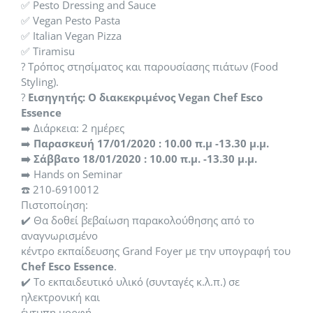
✅ Pesto Dressing and Sauce
✅ Vegan Pesto Pasta
✅ Italian Vegan Pizza
Γνώμες σπουδαστών
Τομέας Αθλητισμού και Πολιτισμού
University of Limassol
Καλωσόρισμα στην Vegan Academy
Διά Βίου Μάθησης
✅ Tiramisu
? Τρόπος στησίματος και παρουσίασης πιάτων (Food
Styling).
Gallery
Τομέας Διοίκησης και Οικονομίας
Πιστοποίηση LRN
Εισηγητές Vegan Academy
Cooking Classes in Athens
Admissions
?
Εισηγητής: Ο διακεκριμένος Vegan Chef Esco
Essence
➡️ Διάρκεια: 2 ημέρες
Συνταγές
Τομέας Ένδυσης και Υπόδησης
Vegan Τομέας Επισιτισμού
Εισηγητές Δια Βίου Μάθησης
➡️
Παρασκευή 17/01/2020 : 10.00 π.μ -13.30 μ.μ.
➡️ Σάββατο 18/01/2020 : 10.00 π.μ. -13.30 μ.μ.
Τομέας Επαγγελμάτων Επικοινωνίας και Μέσων Μαζικής
➡️ Ηands on Seminar
Vegan Μαγειρική
Εγκαταστάσεις
Vegan Τομέας Ομορφιάς
Τομέας Τουρισμού & Επισιτισμού
Ενημέρωσης
☎️ 210-6910012
Πιστοποίηση:
✔️ Θα δοθεί βεβαίωση παρακολούθησης από το
Vegan Ζαχαροπλαστική
Vegan Nail Art
Μαθήματα Μαγειρικής
Παροχές
Τομέας Ομορφιάς και Aισθητικής
Vegan Τομέας Τουρισμού
Τομέας Ολιστικών Επιστημών
αναγνωρισμένο
κέντρο εκπαίδευσης Grand Foyer με την υπογραφή του
Chef Esco Essence
.
Vegan Ταχύρυθμο (Μαγειρική Ζαχαροπλαστική)
Vegan Make Up Artist
Τουριστικό Στέλεχος
Gluten Free Academy
Πανελλήνιος Σύλλογος Βιοσυντονισμού
Χορηγίες – Συνεργασίες
Τομέας Πληροφορικής
Vegan Τομέας Ολιστικών Επιστημών
Τομέας Ομορφιάς
✔️ To εκπαιδευτικό υλικό (συνταγές κ.λ.π.) σε
ηλεκτρονική και
έντυπη μορφή.