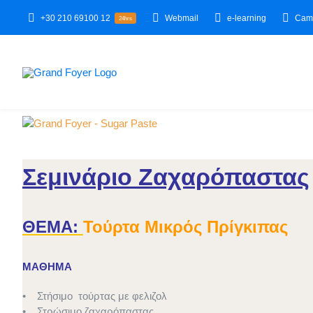
Skip
+30 210 69100 12
Webmail
e-learning
Camp
24hrs
to
content
Σεμινάριο Ζαχαρόπαστας
ΘΕΜΑ:
Τούρτα Μικρός Πρίγκιπας
ΜΑΘΗΜΑ
• Στήσιμο τούρτας με φελιζολ
• Στρώσιμο ζαχαρόπαστας