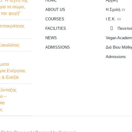
 “Η τέχνη της
HOME
Αρχική
 για το σώμα,
ABOUT US
Η Σχολή
ι την ψυχή”
COURSES
Ι.Ε.Κ.
Ιπποκράτειος
FACILITIES
Πανεπισ
NEWS
Vegan Academ
Σοκολάτας
ADMISSIONS
Διά Βίου Μάθη
Admissions
ματα
για Ενέργεια,
 & Ευεξία
Σύνταξης
ύ –
σία
ης