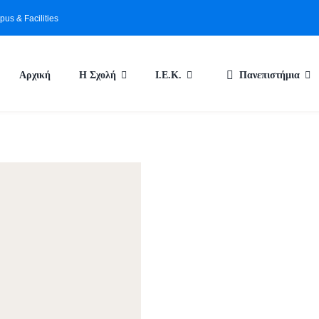
us & Facilities
Αρχική
Η Σχολή
Ι.Ε.Κ.
Πανεπιστήμια