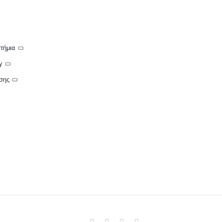
τήμια
y
σης