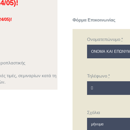
4/05)!
4/05)!
Φόρμα Επικοινωνίας
Ονοματεπώνυμο
*
αροπλαστικής
ς τιμές, σεμιναρίων κατά τη
Τηλέφωνο
*
ών.
Σχόλια