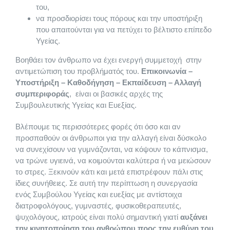
Στέλεχος Θαλασσοθεραπείας / Λουτροθεραπείας – Spa
Τουριστικός Συνοδός
Βιοανάδραση – Βιοσυντονισμός
Ταχύρρυθμα Σεμινάρια (Vegan, Gluten Free)
Βιοσυντονισμός – Βιοανάδραση
Κομμωτική
Τομέας Υγείας και Πρόνοιας
Γνώμες Vegan σπουδαστών
Τομέας Διοίκησης
του,
να προσδιορίσει τους πόρους και την υποστήριξη
που απαιτούνται για να πετύχει το βέλτιστο επίπεδο
Τεχνικός Κομμωτικής Τέχνης
Συνοδός Βουνού
Φυσικοπαθητική
Μαθήματα Ζαχαροπλαστικής
Φυτοθεραπεία
Ονυχοπλαστική (Μανικιουρ – Πεντικιουρ)
Γραμματέας Νομικών Επαγγελμάτων
Σεμινάρια
Υγείας.
Βοηθάει τον άνθρωπο να έχει ενεργή συμμετοχή στην
Τεχνικός Αισθητικός Ποδολογίας & Ονυχοπλαστικής
Food & Beverage Management
Φυσικοπαθητική
Vegan Make Up Artist
Σεμινάριο Real Estate Pro
αντιμετώπιση του προβλήματός του.
Επικοινωνία –
Υποστήριξη – Καθοδήγηση – Εκπαίδευση – Αλλαγή
συμπεριφοράς
, είναι οι βασικές αρχές της
Τεχνικός Αισθητικής Τέχνης και Μακιγιάζ
Τουριστικό Στέλεχος
Σύμβουλος Ψυχικής Υγείας
Σεμινάριο EYELASH LIFT Βλεφαρίδας
SugarPaste Seminar
Συμβουλευτικής Υγείας και Ευεξίας.
Βλέπουμε τις περισσότερες φορές ότι όσο και αν
προσπαθούν οι άνθρωποι για την αλλαγή είναι δύσκολο
Συνταγές
Πυθαγόρειος Διατροφή – Health Coach
SPA Management
Τραγουδοποιός – Τραγουδιστής
να συνεχίσουν να γυμνάζονται, να κόψουν το κάπνισμα,
να τρώνε υγιεινά, να κοιμούνται καλύτερα ή να μειώσουν
το στρες. Ξεκινούν κάτι και μετά επιστρέφουν πάλι στις
Mετεκπαίδευση
Στίχοι και μελωδίες
ίδιες συνήθειες. Σε αυτή την περίπτωση η συνεργασία
ενός Συμβούλου Υγείας και ευεξίας με αντίστοιχα
διατροφολόγους, γυμναστές, φυσικοθεραπευτές,
Βarista Training
ψυχολόγους, ιατρούς είναι πολύ σημαντική γιατί
αυξάνει
την κινητοποίηση του ανθρώπου προς την ευθύνη του