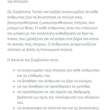
την Αλλαγή»
Ως Σύμβουλος Υγείας και ευεξίας αναγνωρίζεις ότι κάθε
Γνώμες σπουδαστών
Τομέας Αθλητισμού και Πολιτισμού
University of Limassol
Καλωσόρισμα στην Vegan Academy
Διά Βίου Μάθησης
άνθρωπος έχει τη δυνατότητα να πετύχει τους
βραχυπρόθεσμους ή μακροπρόθεσμους στόχους που
μπορεί να θέσει. Ο κάθε άνθρωπος είναι στο επίκεντρο
Gallery
Τομέας Διοίκησης και Οικονομίας
Πιστοποίηση LRN
Εισηγητές Vegan Academy
Cooking Classes in Athens
Admissions
και μπορεί με την κατάλληλη καθοδήγηση να βρει τις
λύσεις που χρειάζεται για να φτάσει ένα βήμα πιο κοντά
σε αυτούς τους στόχους. Ο άνθρωπος αντιμετωπίζεται
Συνταγές
Τομέας Ένδυσης και Υπόδησης
Vegan Τομέας Επισιτισμού
Εισηγητές Δια Βίου Μάθησης
ολιστικά με βάση τη Λειτουργική Ιατρική.
Η δουλειά του Συμβούλου είναι:
Τομέας Επαγγελμάτων Επικοινωνίας και Μέσων Μαζικής
Vegan Μαγειρική
Εγκαταστάσεις
Vegan Τομέας Ομορφιάς
Τομέας Τουρισμού & Επισιτισμού
Ενημέρωσης
να αναγνωρίσει τους στόχους του κάθε ανθρώπου
και τις επιθυμίες του,
Vegan Ζαχαροπλαστική
Vegan Nail Art
Μαθήματα Μαγειρικής
Παροχές
Τομέας Ομορφιάς και Aισθητικής
Vegan Τομέας Τουρισμού
Τομέας Ολιστικών Επιστημών
να βοηθήσει τον άνθρωπο να βρει τα κίνητρα,
να τον βοηθήσει να προσδιορίσει τα εμπόδια,
να προσδιορίσει σε πιο σημείο της διαδρομής
Vegan Ταχύρυθμο (Μαγειρική Ζαχαροπλαστική)
Vegan Make Up Artist
Τουριστικό Στέλεχος
Gluten Free Academy
Πανελλήνιος Σύλλογος Βιοσυντονισμού
Χορηγίες – Συνεργασίες
Τομέας Πληροφορικής
Vegan Τομέας Ολιστικών Επιστημών
Τομέας Ομορφιάς
βρίσκεται ως προς την ολοκλήρωση των αλλαγών
του,
να ανακαλύψει τα ταλέντα του και τις δυνατότητες