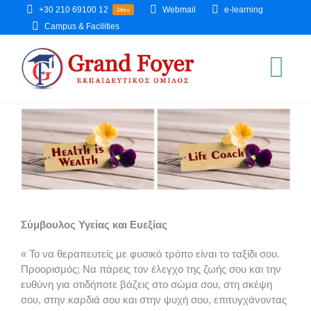
Skip
+30 210 69100 12
Webmail
e-learning
24hrs
to
Campus & Facilities
content
Tog
Nav
Αρχική
Η Σχολή
Καλώς Ήρθατε
Ι.Ε.Κ.
Σύμβουλος Υγείας και Ευεξίας
« Το να θεραπευτείς με φυσικό τρόπο είναι το ταξίδι σου.
Νέα
Tομέας Γαστρονομίας
Πανεπιστήμια
Προορισμός; Να πάρεις τον έλεγχο της ζωής σου και την
ευθύνη για οτιδήποτε βάζεις στο σώμα σου, στη σκέψη
σου, στην καρδιά σου και στην ψυχή σου, επιτυγχάνοντας
Σεμινάρια 2025 – 2026
Tομέας Τουριστικών
Παν/μιο Νεάπολις Πάφος
Vegan Academy