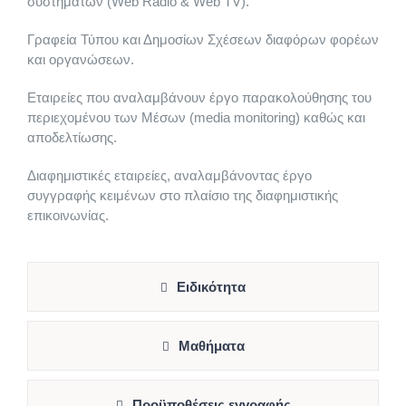
συστημάτων (Web Radio & Web TV).
Sommelier & 
Γραφεία Τύπου και Δημοσίων Σχέσεων διαφόρων φορέων
και οργανώσεων.
Στιχουργική
Εταιρείες που αναλαμβάνουν έργο παρακολούθησης του
περιεχομένου των Μέσων (media monitoring) καθώς και
αποδελτίωσης.
Διαφημιστικές εταιρείες, αναλαμβάνοντας έργο
συγγραφής κειμένων στο πλαίσιο της διαφημιστικής
επικοινωνίας.
Eιδικότητα
Μαθήματα
Προϋποθέσεις εγγραφής