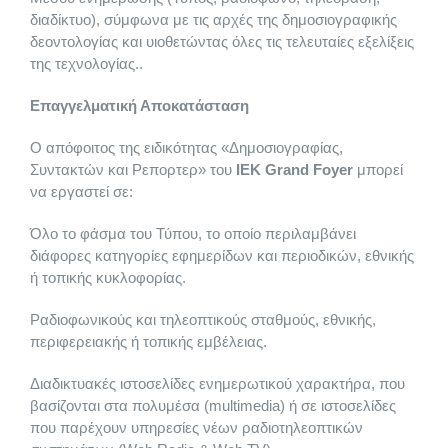
Στέλεχος Θαλ
Τουριστικός 
Βιοανάδραση
Ταχύρρυθμα Σ
Βιοσυντονισ
Κομμωτική
Τομέας Υγείας 
Γνώμες Vegan 
Τομέας Διοίκησ
διαδίκτυο), σύμφωνα με τις αρχές της δημοσιογραφικής
δεοντολογίας και υιοθετώντας όλες τις τελευταίες εξελίξεις
της τεχνολογίας..
Τεχνικός Κομ
Συνοδός Βου
Φυσικοπαθητ
Μαθήματα Ζα
Φυτοθεραπεί
Ονυχοπλαστικ
Γραμματέας 
Σεμινάρια
Επαγγελματική Αποκατάσταση
Τεχνικός Αισ
Food & Beve
Φυσικοπαθητ
Vegan Make U
Σεμινάριο Rea
Ο απόφοιτος της ειδικότητας «Δημοσιογραφίας,
Συντακτών και Ρεπορτερ» του
ΙΕΚ
Grand
Foyer
μπορεί
να εργαστεί σε:
Τεχνικός Αισ
Τουριστικό Σ
Σύμβουλος Ψυ
Σεμινάριο E
SugarPaste S
Όλο το φάσμα του Τύπου, το οποίο περιλαμβάνει
διάφορες κατηγορίες εφημερίδων και περιοδικών, εθνικής
Συνταγές
Πυθαγόρειος 
SPA Manage
Τραγουδοποι
ή τοπικής κυκλοφορίας.
Ραδιοφωνικούς και τηλεοπτικούς σταθμούς, εθνικής,
Mετεκπαίδευ
Στίχοι και με
περιφερειακής ή τοπικής εμβέλειας.
Διαδικτυακές ιστοσελίδες ενημερωτικού χαρακτήρα, που
Βarista Train
βασίζονται στα πολυμέσα (multimedia) ή σε ιστοσελίδες
που παρέχουν υπηρεσίες νέων ραδιοτηλεοπτικών