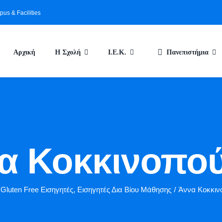
us & Facilities
Αρχική
Η Σχολή
Ι.Ε.Κ.
Πανεπιστήμια
α Κοκκινοπο
Gluten Free Εισηγητές
,
Εισηγητές Δια Βίου Μάθησης
/
Άννα Κοκκιν