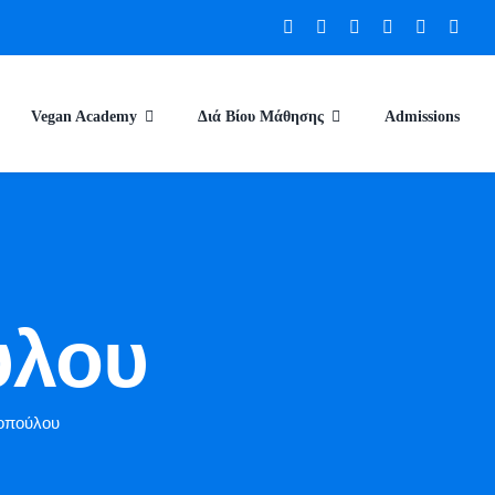
Vegan Academy
Διά Βίου Μάθησης
Admissions
ύλου
οπούλου