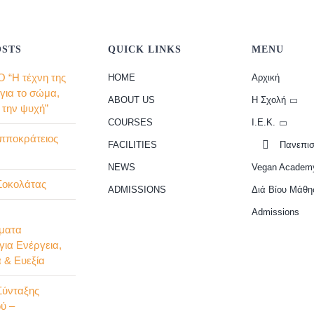
OSTS
QUICK LINKS
MENU
 “Η τέχνη της
HOME
Αρχική
 για το σώμα,
ABOUT US
Η Σχολή
ι την ψυχή”
COURSES
Ι.Ε.Κ.
Ιπποκράτειος
FACILITIES
Πανεπισ
NEWS
Vegan Academ
Σοκολάτας
ADMISSIONS
Διά Βίου Μάθη
Admissions
ματα
για Ενέργεια,
 & Ευεξία
Σύνταξης
ύ –