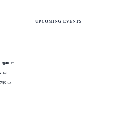
UPCOMING EVENTS
τήμια
y
σης