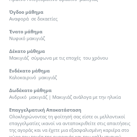
Στέλεχος Θαλασσοθεραπείας / Λουτροθεραπείας – Spa
Τουριστικός Συνοδός
Βιοανάδραση – Βιοσυντονισμός
Ταχύρρυθμα Σεμινάρια (Vegan, Gluten Free)
Βιοσυντονισμός – Βιοανάδραση
Κομμωτική
Τομέας Υγείας και Πρόνοιας
Γνώμες Vegan σπουδαστών
Τομέας Διοίκησης
Όγδοο μάθημα
Αναφορά σε δεκαετίες
Τεχνικός Κομμωτικής Τέχνης
Συνοδός Βουνού
Φυσικοπαθητική
Μαθήματα Ζαχαροπλαστικής
Φυτοθεραπεία
Ονυχοπλαστική (Μανικιουρ – Πεντικιουρ)
Γραμματέας Νομικών Επαγγελμάτων
Σεμινάρια
Ένατο μάθημα
Νυφικό μακιγιάζ
Τεχνικός Αισθητικός Ποδολογίας & Ονυχοπλαστικής
Food & Beverage Management
Φυσικοπαθητική
Vegan Make Up Artist
Σεμινάριο Real Estate Pro
Δέκατο μάθημα
Μακιγιάζ σύμφωνα με τις εποχές του χρόνου
Τεχνικός Αισθητικής Τέχνης και Μακιγιάζ
Τουριστικό Στέλεχος
Σύμβουλος Ψυχικής Υγείας
Σεμινάριο EYELASH LIFT Βλεφαρίδας
SugarPaste Seminar
Ενδέκατο μάθημα
Καλοκαιρινό μακιγιάζ
Συνταγές
Πυθαγόρειος Διατροφή – Health Coach
SPA Management
Τραγουδοποιός – Τραγουδιστής
Δωδέκατο μάθημα
Ανδρικό μακιγιάζ | Μακιγιάζ ανάλογα με την ηλικία
Mετεκπαίδευση
Στίχοι και μελωδίες
Επαγγελματική Αποκατάσταση
Ολοκληρώνοντας τη φοίτησή σας είστε οι μελλοντικοί
Βarista Training
επαγγελματίες ικανοί να ανταποκριθείτε στις απαιτήσεις
της αγοράς και να έχετε μια εξασφαλισμένη καριέρα στο
χώρο του τομέα της ομορφιάς και του καλλωπισμού